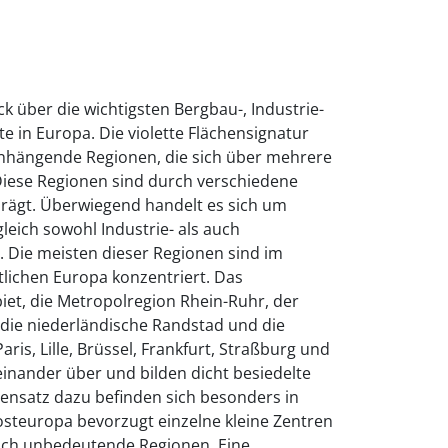
ck über die wichtigsten Bergbau-, Industrie-
e in Europa. Die violette Flächensignatur
hängende Regionen, die sich über mehrere
Diese Regionen sind durch verschiedene
prägt. Überwiegend handelt es sich um
leich sowohl Industrie- als auch
. Die meisten dieser Regionen sind im
lichen Europa konzentriert. Das
biet, die Metropolregion Rhein-Ruhr, der
 die niederländische Randstad und die
is, Lille, Brüssel, Frankfurt, Straßburg und
neinander über und bilden dicht besiedelte
nsatz dazu befinden sich besonders in
osteuropa bevorzugt einzelne kleine Zentren
lich unbedeutende Regionen. Eine