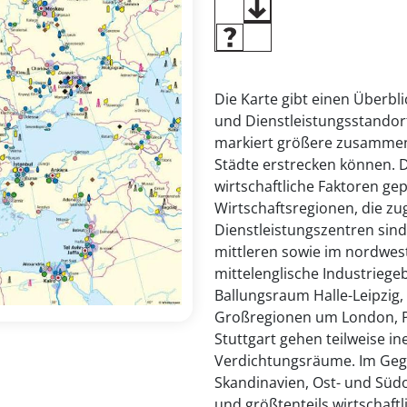
Die Karte gibt einen Überbli
und Dienstleistungsstandort
markiert größere zusammen
Städte erstrecken können. 
wirtschaftliche Faktoren ge
Wirtschaftsregionen, die zug
Dienstleistungszentren sind
mittleren sowie im nordwest
mittelenglische Industriege
Ballungsraum Halle-Leipzig,
Großregionen um London, Par
Stuttgart gehen teilweise i
Verdichtungsräume. Im Gege
Skandinavien, Ost- und Süd
und größtenteils wirtschaft