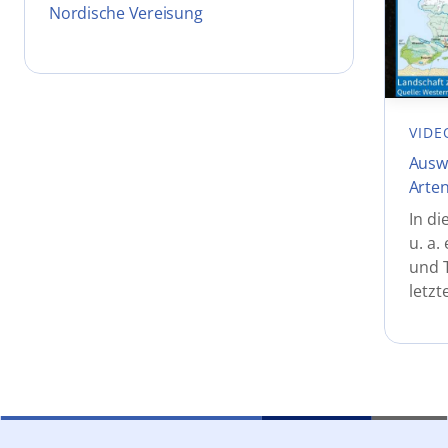
Nordische Vereisung
VIDE
Auswi
Arten
In di
u. a.
und 
letzt