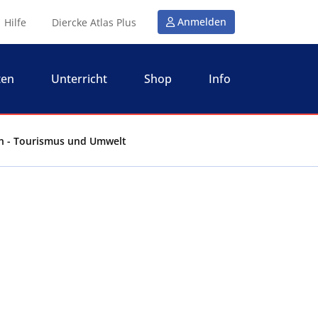
Anmelden
Hilfe
Diercke Atlas Plus
ten
Unterricht
Shop
Info
en - Tourismus und Umwelt