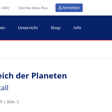
Anmelden
Hilfe
Diercke Atlas Plus
ten
Unterricht
Shop
Info
ich der Planeten
all
0 | Abb. 3