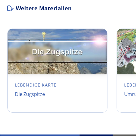
Weitere Materialien
LEBENDIGE KARTE
LEBE
Die Zugspitze
Umru