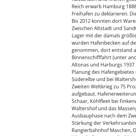
Reich erwarb Hamburg 1888 d
Freihafen zu deklarieren. D
Bis 2012 konnten dort Waren
Zwischen Altstadt und Sand
Lager mit der damals größt
wurden Hafenbecken auf dem
genommen, dort entstand au
Binnenschifffahrt (unter a
Altonas und Harburgs 1937 
Planung des Hafengebietes 
Süderelbe und bei Waltersh
Zweiten Weltkrieg zu 75 Pr
aufgebaut. Hafenerweiterun
Schaar, Köhlfleet bei Finken
Waltershof und das Massen
Ausbauphase nach dem Zweit
Stärkung der Verkehrsanbi
Rangierbahnhof Maschen, Di