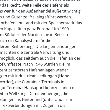
as Recht, weite Teile des Hafens als
ies war für den Außenhandel äußerst wichtig:
 und Güter zollfrei eingeführt werden.
torhafen entstand mit der Speicherstadt das
en Kapazität in ganz Europa. Um 1900
 Südufer der Norderelbe in Betrieb
ch ein Kanalsystem für die
nderem Reiherstieg). Die Eingemeindungen
machten die zentrale Verwaltung und
möglich, das seitdem auch die Häfen an der
of umfasste. Nach 1945 wurden die im
ozent zerstörten Hafenanlagen wieder
gen mit Industrieansiedlungen (Hohe
werder), die Container-Terminals in
gut-Terminal Hansaport kennzeichnen die
en Weltkrieg. Damit einher ging die
ndungen ins Hinterland (unter anderem
rektverbindungen mit Zügen in die