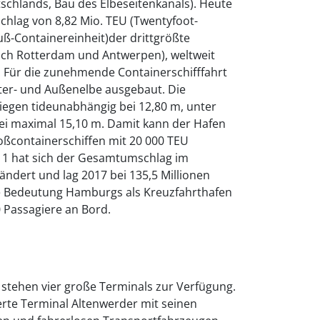
schlands, Bau des Elbeseitenkanals). Heute
hlag von 8,82 Mio. TEU (Twentyfoot-
uß-Containereinheit)der drittgrößte
ch Rotterdam und Antwerpen), weltweit
. Für die zunehmende Containerschifffahrt
ter- und Außenelbe ausgebaut. Die
 liegen tideunabhängig bei 12,80 m, unter
bei maximal 15,10 m. Damit kann der Hafen
oßcontainerschiffen mit 20 000 TEU
11 hat sich der Gesamtumschlag im
dert und lag 2017 bei 135,5 Millionen
 Bedeutung Hamburgs als Kreuzfahrthafen
0 Passagiere an Bord.
stehen vier große Terminals zur Verfügung.
rte Terminal Altenwerder mit seinen