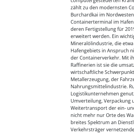
computergesteuerten Kräne
zählt zu den modernsten C
Burchardkai im Nordwesten 
Containerterminal im Hafen
deren Fertigstellung für 2019
erweitert werden. Ein wichti
Mineralölindustrie, die etw
Hafengebiets in Anspruch n
der Containerverkehr. Mit 
Raffinerien ist sie die umsa
wirtschaftliche Schwerpunkt
Metallerzeugung, der Fahrz
Nahrungsmittelindustrie. R
Logistikunternehmen genut
Umverteilung, Verpackung 
Weitertransport der ein- u
nicht mehr nur Orte des Wa
breites Spektrum an Dienst
Verkehrsträger vernetzende