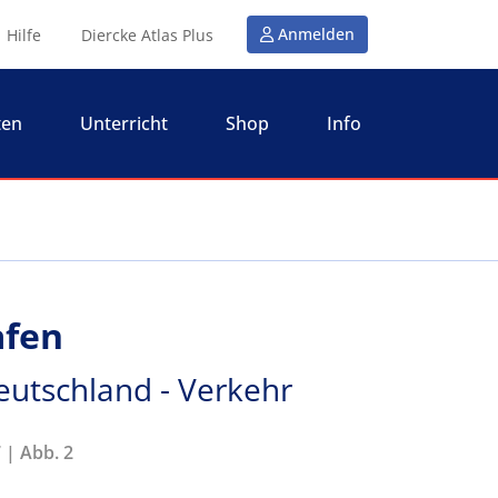
Anmelden
Hilfe
Diercke Atlas Plus
ten
Unterricht
Shop
Info
afen
eutschland - Verkehr
 | Abb. 2