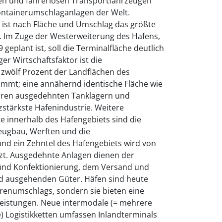
n und fahrerlosen Transportfahrzeugen
ontainerumschlaganlagen der Welt.
ist nach Fläche und Umschlag das größte
. Im Zuge der Westerweiterung des Hafens,
 geplant ist, soll die Terminalfläche deutlich
ger Wirtschaftsfaktor ist die
a zwölf Prozent der Landflächen des
immt; eine annähernd identische Fläche wie
ihren ausgedehnten Tanklagern und
tzstärkste Hafenindustrie. Weitere
e innerhalb des Hafengebiets sind die
eugbau, Werften und die
und ein Zehntel des Hafengebiets wird von
zt. Ausgedehnte Anlagen dienen der
und Konfektionierung, dem Versand und
nd ausgehenden Güter. Häfen sind heute
renumschlags, sondern sie bieten eine
leistungen. Neue intermodale (= mehrere
) Logistikketten umfassen Inlandterminals