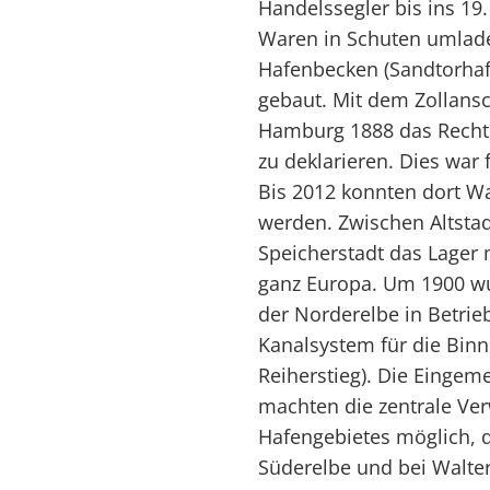
Handelssegler bis ins 19
Waren in Schuten umlade
Hafenbecken (Sandtorhaf
gebaut. Mit dem Zollans
Hamburg 1888 das Recht, 
zu deklarieren. Dies war
Bis 2012 konnten dort Wa
werden. Zwischen Altsta
Speicherstadt das Lager 
ganz Europa. Um 1900 w
der Norderelbe in Betri
Kanalsystem für die Binn
Reiherstieg). Die Einge
machten die zentrale Ve
Hafengebietes möglich, 
Süderelbe und bei Walte