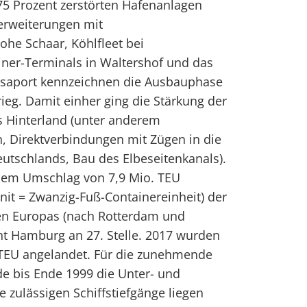
75 Prozent zerstörten Hafenanlagen
erweiterungen mit
ohe Schaar, Köhlfleet bei
iner-Terminals in Waltershof und das
saport kennzeichnen die Ausbauphase
eg. Damit einher ging die Stärkung der
 Hinterland (unter anderem
 Direktverbindungen mit Zügen in die
utschlands, Bau des Elbeseitenkanals).
nem Umschlag von 7,9 Mio. TEU
nit = Zwanzig-Fuß-Containereinheit) der
fen Europas (nach Rotterdam und
ht Hamburg an 27. Stelle. 2017 wurden
. TEU angelandet. Für die zunehmende
de bis Ende 1999 die Unter- und
 zulässigen Schiffstiefgänge liegen