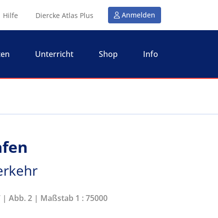
Anmelden
Hilfe
Diercke Atlas Plus
ten
Unterricht
Shop
Info
afen
erkehr
7 | Abb. 2 | Maßstab 1 : 75000