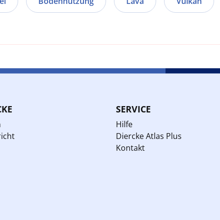
el
Bodennutzung
Lava
Vulkan
CKE
SERVICE
n
Hilfe
icht
Diercke Atlas Plus
Kontakt