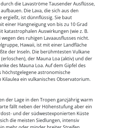
 durch die Lavaströme Tausender Ausflüsse,
 aufbauen. Die Lava, die sich aus den
ergießt, ist dünnflüssig. Sie baut
it einer Hangneigung von bis zu 10 Grad
it katastrophalen Auswirkungen (wie z. B.
i wegen des ruhigen Lavaausflusses nicht.
gruppe, Hawaii, ist mit einer Landfläche
ßte der Inseln. Die berühmtesten Vulkane
(erloschen), der Mauna Loa (aktiv) und der
flanke des Mauna Loa. Auf dem Gipfel des
as höchstgelegene astronomische
 Kilaulea ein vulkanisches Observatorium.
n der Lage in den Tropen ganzjährig warm
arte fällt neben der Höhenstufung aber ein
rdost- und der südwestexponierten Küste
sich die meisten Siedlungen, intensiv
n mehr oder minder breiter Streifen