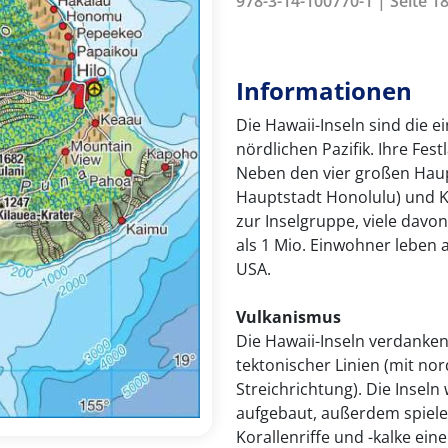
978-3-14-100770-1 | Seite 1
Informationen
Die Hawaii-Inseln sind die e
nördlichen Pazifik. Ihre Fes
Neben den vier großen Haup
Hauptstadt Honolulu) und K
zur Inselgruppe, viele davo
als 1 Mio. Einwohner leben a
USA.
Vulkanismus
Die Hawaii-Inseln verdanke
tektonischer Linien (mit no
Streichrichtung). Die Insel
aufgebaut, außerdem spielen
Korallenriffe und -kalke eine