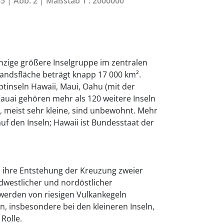
85 | Abb. 2 | Maßstab 1 : 2000000
inzige größere Inselgruppe im zentralen
tlandsfläche beträgt knapp 17 000 km².
tinseln Hawaii, Maui, Oahu (mit der
auai gehören mehr als 120 weitere Inseln
n, meist sehr kleine, sind unbewohnt. Mehr
uf den Inseln; Hawaii ist Bundesstaat der
n ihre Entstehung der Kreuzung zweier
rdwestlicher und nordöstlicher
n werden von riesigen Vulkankegeln
, insbesondere bei den kleineren Inseln,
 Rolle.