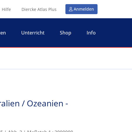
Anmelden
Hilfe
Diercke Atlas Plus
ten
Unterricht
Shop
Info
alien / Ozeanien -