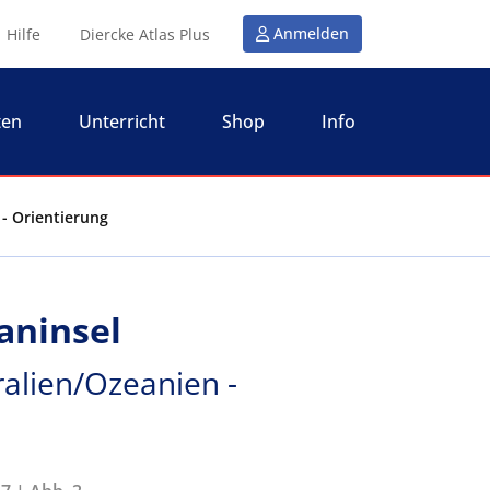
Anmelden
Hilfe
Diercke Atlas Plus
ten
Unterricht
Shop
Info
 - Orientierung
aninsel
ralien/Ozeanien -