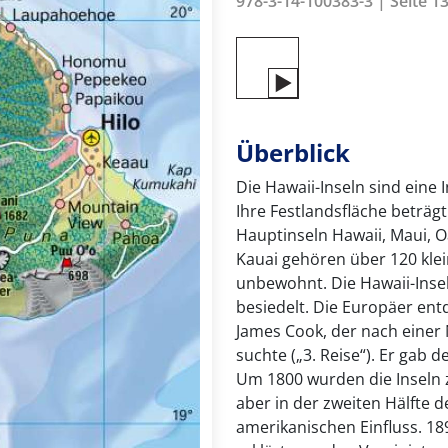
978-3-14-100383-3 | Seite 13
Überblick
Die Hawaii-Inseln sind eine 
Ihre Festlandsfläche beträg
Hauptinseln Hawaii, Maui, 
Kauai gehören über 120 klei
unbewohnt. Die Hawaii-Insel
besiedelt. Die Europäer ent
James Cook, der nach einer 
suchte („3. Reise“). Er gab
Um 1800 wurden die Inseln z
aber in der zweiten Hälfte 
amerikanischen Einfluss. 18