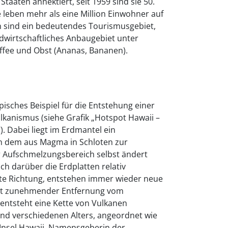
Staaten annektiert, seit 1959 sind sie 50.
leben mehr als eine Million Einwohner auf
ln sind ein bedeutendes Tourismusgebiet,
ndwirtschaftliches Anbaugebiet unter
ffee und Obst (Ananas, Bananen).
ypisches Beispiel für die Entstehung einer
lkanismus (siehe Grafik „Hotspot Hawaii –
). Dabei liegt im Erdmantel ein
n dem aus Magma in Schloten zur
r Aufschmelzungsbereich selbst ändert
ch darüber die Erdplatten relativ
nte Richtung, entstehen immer wieder neue
mit zunehmender Entfernung vom
entsteht eine Kette von Vulkanen
 und verschiedenen Alters, angeordnet wie
 Insel Hawaii, Namensgeberin der