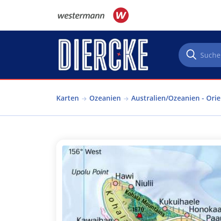
Direkt zum Inhalt
Karten
Ozeanien
Australien/Ozeanien - Ori