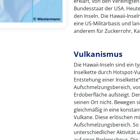
erklärt, von den Vereinigten 
Bundesstaat der USA. Heute 
den Inseln. Die Hawaii-Inse
eine US-Militärbasis und la
anderem für Zuckerrohr, Ka
Vulkanismus
Die Hawaii-Inseln sind ein t
Inselkette durch Hotspot-Vu
Entstehung einer Inselkette“
Aufschmelzungsbereich, vo
Erdoberfläche aufsteigt. De
seinen Ort nicht. Bewegen si
gleichmäßig in eine konsta
Vulkane. Diese erlöschen 
Aufschmelzungsbereich. So 
unterschiedlicher Aktivität
auf einer Perlenschnur. Die