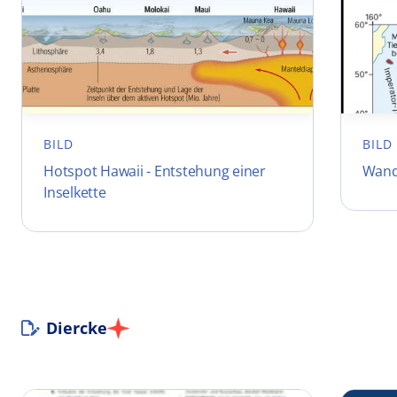
BILD
BILD
Hotspot Hawaii - Entstehung einer
Wand
Inselkette
Diercke