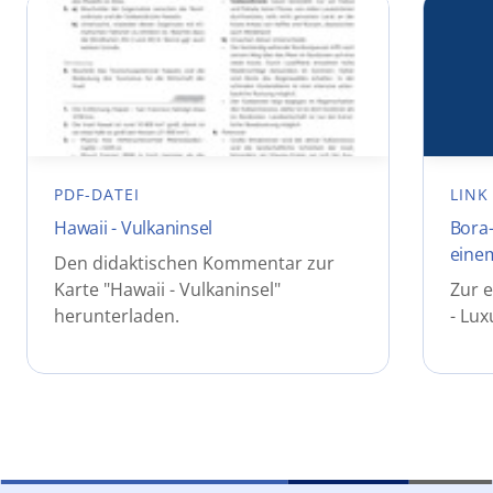
PDF-DATEI
LINK
Hawaii - Vulkaninsel
Bora-
einem
Den didaktischen Kommentar zur
Karte "Hawaii - Vulkaninsel"
Zur e
herunterladen.
- Lux