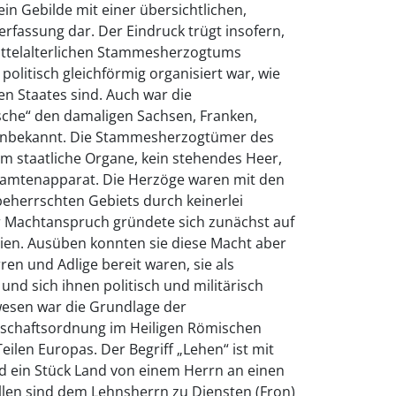
s ein Gebilde mit einer übersichtlichen,
rfassung dar. Der Eindruck trügt insofern,
mittelalterlichen Stammesherzogtums
politisch gleichförmig organisiert war, wie
n Staates sind. Auch war die
he“ den damaligen Sachsen, Franken,
unbekannt. Die Stammesherzogtümer des
m staatliche Organe, kein stehendes Heer,
eamtenapparat. Die Herzöge waren mit den
eherrschten Gebiets durch keinerlei
hr Machtanspruch gründete sich zunächst auf
lien. Ausüben konnten sie diese Macht aber
n und Adlige bereit waren, sie als
d sich ihnen politisch und militärisch
esen war die Grundlage der
llschaftsordnung im Heiligen Römischen
ilen Europas. Der Begriff „Lehen“ ist mit
rd ein Stück Land von einem Herrn an einen
allen sind dem Lehnsherrn zu Diensten (Fron)