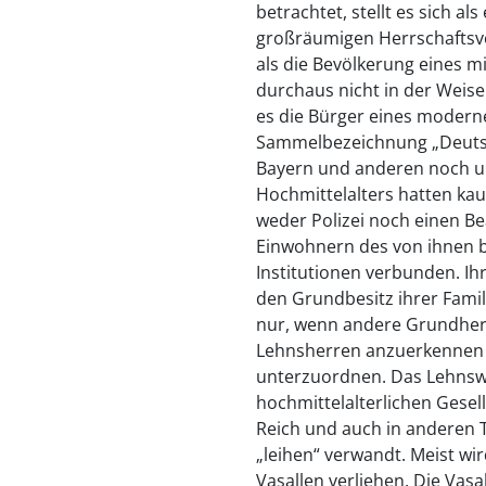
betrachtet, stellt es sich al
großräumigen Herrschaftsve
als die Bevölkerung eines 
durchaus nicht in der Weise 
es die Bürger eines moderne
Sammelbezeichnung „Deutsc
Bayern und anderen noch 
Hochmittelalters hatten kau
weder Polizei noch einen B
Einwohnern des von ihnen b
Institutionen verbunden. I
den Grundbesitz ihrer Fami
nur, wenn andere Grundherre
Lehnsherren anzuerkennen un
unterzuordnen. Das Lehnsw
hochmittelalterlichen Gese
Reich und auch in anderen Te
„leihen“ verwandt. Meist wi
Vasallen verliehen. Die Vas