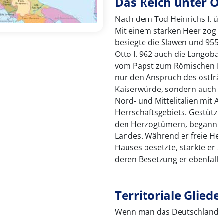
Das Reich unter Ot
Nach dem Tod Heinrichs I. 
Mit einem starken Heer zog 
besiegte die Slawen und 95
Otto I. 962 auch die Langob
vom Papst zum Römischen K
nur den Anspruch des ostfr
Kaiserwürde, sondern auch 
Nord- und Mittelitalien mit
Herrschaftsgebiets. Gestüt
den Herzogtümern, begann O
Landes. Während er freie H
Hauses besetzte, stärkte er
deren Besetzung er ebenfall
Territoriale Glie
Wenn man das Deutschland d