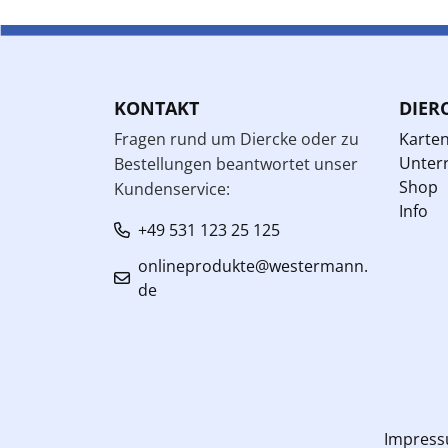
KONTAKT
DIER
Fragen rund um Diercke oder zu
Karte
Unterr
Bestellungen beantwortet unser
Shop
Kundenservice:
Info
+49 531 123 25 125
onlineprodukte@westermann.
de
Impres