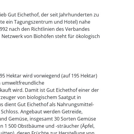
ieb Gut Eichethof, der seit Jahrhunderten zu
e ein Tagungszentrum und Hotel) nahe
1992 nach den Richtlinien des Verbandes
 Netzwerk von Biohöfen steht für ökologisch
95 Hektar wird vorwiegend (auf 195 Hektar)
n umweltfreundliche
auft wird. Damit ist Gut Eichethof einer der
Erzeuger von biologischem Saatgut in
 dient Gut Eichethof als Nahrungsmittel-
s Schloss. Angebaut werden Getreide,
und Gemüse, insgesamt 30 Sorten Gemüse
n 1 500 Obstbäume und -sträucher (Äpfel,
itten), deren Früchte zur Herstellung von