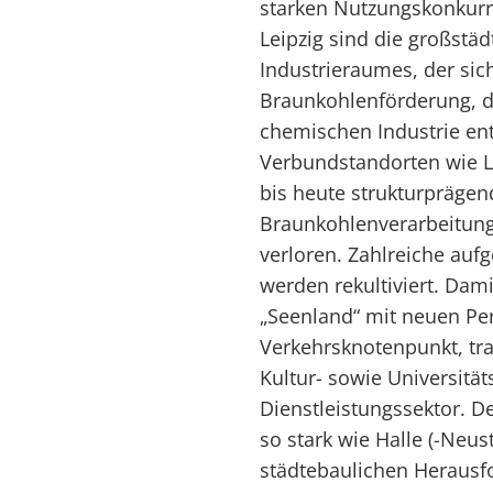
starken Nutzungskonkurr
Leipzig sind die großstäd
Industrieraumes, der sic
Braunkohlenförderung, d
chemischen Industrie entw
Verbundstandorten wie L
bis heute strukturprägen
Braunkohlenverarbeitun
verloren. Zahlreiche au
werden rekultiviert. Dami
„Seenland“ mit neuen Per
Verkehrsknotenpunkt, tr
Kultur- sowie Universität
Dienstleistungssektor. D
so stark wie Halle (-Neus
städtebaulichen Heraus