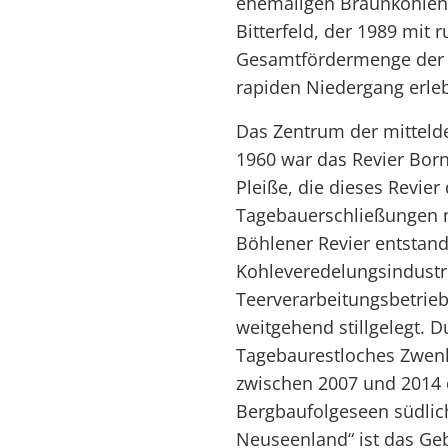
ehemaligen Braunkohlenl
Bitterfeld, der 1989 mit 
Gesamtfördermenge der D
rapiden Niedergang erleb
Das Zentrum der mittel
1960 war das Revier Born
Pleiße, die dieses Revie
Tagebauerschließungen m
Böhlener Revier entstand 
Kohleveredelungsindustri
Teerverarbeitungsbetrieb
weitgehend stillgelegt. 
Tagebaurestloches Zwenk
zwischen 2007 und 2014 
Bergbaufolgeseen südlich 
Neuseenland“ ist das Geb