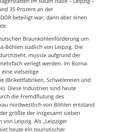
agerstätten im Raum Halle – Leipzig –
rund 35 Prozent an der
DR beteiligt war, dann aber einen
te.
deutschen Braunkohlenförderung um
a-Böhlen südlich von Leipzig. Die
r durchzieht, musste aufgrund der
ehrfach verlegt werden. Im Borna-
eine vielseitige
e (Brikettfabriken, Schwelereien und
e). Diese Industrien sind heute
Durch die Fremdflutung des
au nordwestlich von Böhlen entstand
der größte der insgesamt sieben
von Leipzig. Als „Leipziger
iet heute ein touristischer