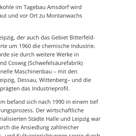
nkohle im Tagebau Amsdorf wird
aut und vor Ort zu Montanwachs
pzig, der auch das Gebiet Bitterfeld-
rte um 1960 die chemische Industrie.
rde sie durch weitere Werke in
 und Coswig (Schwefelsäurefabrik)
ionelle Maschinenbau – mit den
eipzig, Dessau, Wittenberg– und die
prägten das Industrieprofil.
m befand sich nach 1990 in einem tief
ungsprozess. Der wirtschaftliche
ialisierten Städte Halle und Leipzig war
urch die Ansiedlung zahlreicher
s- und Kultureinrichtungen sowie durch