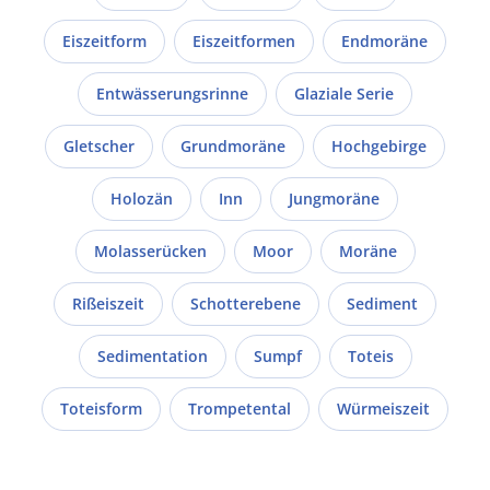
Eiszeitform
Eiszeitformen
Endmoräne
Entwässerungsrinne
Glaziale Serie
Gletscher
Grundmoräne
Hochgebirge
Holozän
Inn
Jungmoräne
Molasserücken
Moor
Moräne
Rißeiszeit
Schotterebene
Sediment
Sedimentation
Sumpf
Toteis
Toteisform
Trompetental
Würmeiszeit