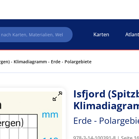
Karten
Atlan
ergen) - Klimadiagramm - Erde - Polargebiete
Isfjord (Spitz
Klimadiagr
Erde - Polargebi
978-3-14-100391-8 | Seite 16