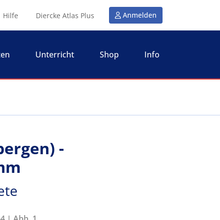
Anmelden
Hilfe
Diercke Atlas Plus
ten
Unterricht
Shop
Info
bergen) -
amm
ete
4 | Abb. 1