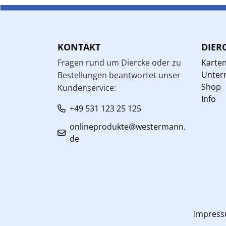
KONTAKT
DIER
Fragen rund um Diercke oder zu
Karte
Unterr
Bestellungen beantwortet unser
Shop
Kundenservice:
Info
+49 531 123 25 125
onlineprodukte@westermann.
de
Impres