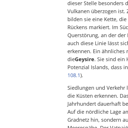
dieser Stelle besonders 
Vulkanen überzogen ist.
bilden sie eine Kette, di
Rückens markiert. Im Süd
Querstörung, an der der 
auch diese Linie lässt si
erkennen. Ein ähnliches
die
Geysire
. Sie sind ei
Potenzial Islands, dass 
108.1
).
Siedlungen und Verkehr l
die Küsten erkennen. Das
Jahrhundert dauerhaft be
Auf die nördliche Lage am
Gradnetz hin, sondern a
Meeresnähe. Der Vatnajök