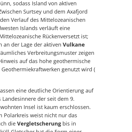
dünn, sodass Island von aktiven
 Zwischen Surtsey und dem Axafjord
e den Verlauf des Mittelozeanischen
westen Islands verläuft eine
Mittelozeanische Rückenversetzt ist;
ch an der Lage der aktiven
Vulkane
 räumliches Verbreitungsmuster zeigen
n Hinweis auf das hohe geothermische
in Geothermiekraftwerken genutzt wird (
assen eine deutliche Orientierung auf
 Landesinnere der seit dem 9.
wohnten Insel ist kaum erschlossen.
 Polarkreis weist nicht nur das
uch die
Vergletscherung
bis in
üll-Gletscher hat die Form einer