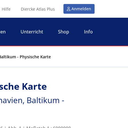
Anmelden
Hilfe
Diercke Atlas Plus
ten
Unterricht
Shop
Info
 Baltikum - Physische Karte
ische Karte
avien, Baltikum -