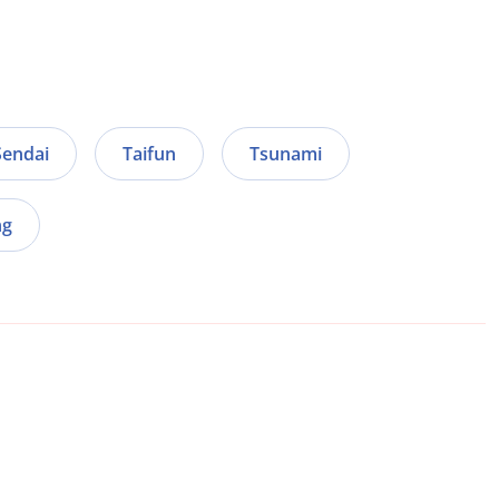
Sendai
Taifun
Tsunami
ng