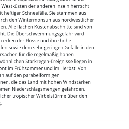
n Westküsten der anderen Inseln herrscht
t heftiger Schneefälle. Sie stammen aus
durch den Wintermonsun aus nordwestlicher
n. Alle flachen Küstenabschnitte sind von
t. Die Überschwemmungsgefahr wird
trecken der Flüsse und ihre hohe
ufen sowie dem sehr geringen Gefälle in den
Ursachen für die regelmäßig hohen
öhnlichen Starkregen-Ereignisse liegen in
ront im Frühsommer und im Herbst. Von
pan auf den parabelförmigen
nen, die das Land mit hohen Windstärken
remen Niederschlagsmengen gefährden.
olcher tropischer Wirbelstürme über den
.