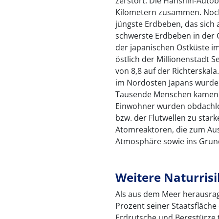
zerstört. Die Hanshin-Auto
Kilometern zusammen. Noch
jüngste Erdbeben, das sich a
schwerste Erdbeben in der 
der japanischen Ostküste im
östlich der Millionenstadt 
von 8,8 auf der Richterskala
im Nordosten Japans wurde
Tausende Menschen kamen u
Einwohner wurden obdachlos
bzw. der Flutwellen zu stark
Atomreaktoren, die zum Aust
Atmosphäre sowie ins Grun
Weitere Naturris
Als aus dem Meer herausrag
Prozent seiner Staatsfläche
Erdrutsche und Bergstürze t