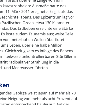
bahn brach über eine Länge von fünf
 katastrophalere Ausmaße hatte das
m 11. März 2011 ereignete. Es gilt als das
Geschichte Japans. Das Epizentrum lag vor
 Pazifischen Ozean, etwa 130 Kilometer
Sendai. Das Erdbeben erreichte eine Stärke
. Es löste zudem Tsunamis aus; weite Teile
n von meterhohen Wellen überflutet.
ms Leben, über eine halbe Million
. Gleichzeitig kam es infolge des Bebens
en, teilweise unkontrollierbaren Störfällen in
ritt radioaktiver Strahlung in die
d- und Meerwasser führten.
iken
endes Gebirge weist Japan auf mehr als 70
 eine Neigung von mehr als acht Prozent auf.
reten entsprechend häufig auf. Auf der