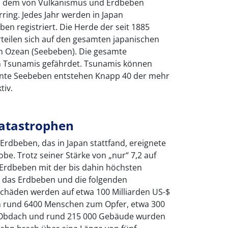
n in dem von Vulkanismus und Erdbeben
ring. Jedes Jahr werden in Japan
en registriert. Die Herde der seit 1885
teilen sich auf den gesamten japanischen
en Ozean (Seebeben). Die gesamte
rch Tsunamis gefährdet. Tsunamis können
rnte Seebeben entstehen Knapp 40 der mehr
tiv.
atastrophen
Erdbeben, das in Japan stattfand, ereignete
obe. Trotz seiner Stärke von „nur“ 7,2 auf
 Erdbeben mit der bis dahin höchsten
das Erdbeben und die folgenden
häden werden auf etwa 100 Milliarden US-$
n rund 6400 Menschen zum Opfer, etwa 300
 Obdach und rund 215 000 Gebäude wurden