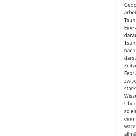
Geop
arbei
Tsun
Eine 
darau
Tsun
nach 
darst
Zeitz
Febru
zwisc
star
Wisse
Über
so ei
einm
waren
allm