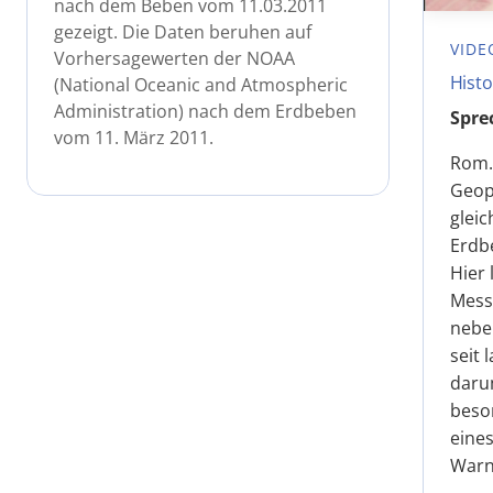
nach dem Beben vom 11.03.2011
gezeigt. Die Daten beruhen auf
VIDE
Vorhersagewerten der NOAA
Hist
(National Oceanic and Atmospheric
Administration) nach dem Erdbeben
Spre
vom 11. März 2011.
Rom. 
Geop
gleic
Erdb
Hier 
Mess
nebe
seit
darum
beso
eine
Warn