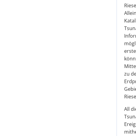
Riese
Allei
Katal
Tsuna
Info
mögl
erste
könnt
Mitte
zu d
Erdp
Gebi
Ries
All d
Tsuna
Ereig
mith