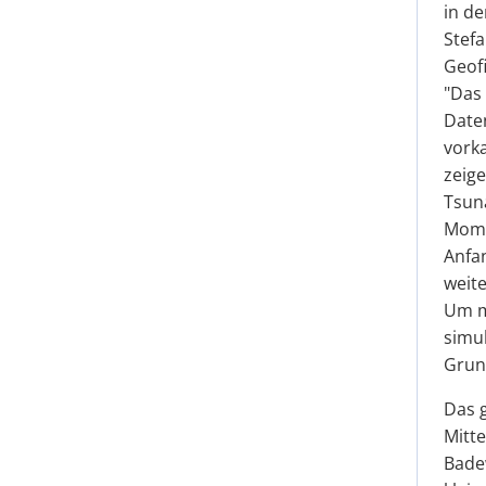
in de
Stefa
Geofi
"Das 
Date
vorka
zeige
Tsun
Mome
Anfa
weit
Um mö
simul
Grun
Das 
Mitt
Bade