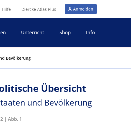
Anmelden
Hilfe
Diercke Atlas Plus
ten
Unterricht
Shop
Info
 und Bevölkerung
olitische Übersicht
- Staaten und Bevölkerung
2 | Abb. 1