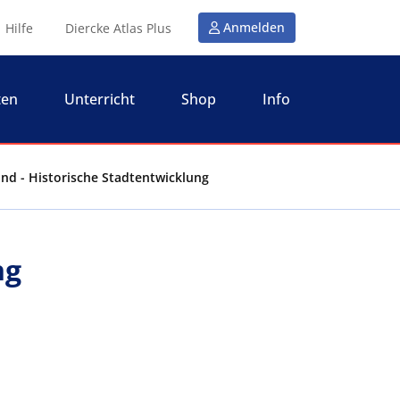
Anmelden
Hilfe
Diercke Atlas Plus
ten
Unterricht
Shop
Info
nd - Historische Stadtentwicklung
ng