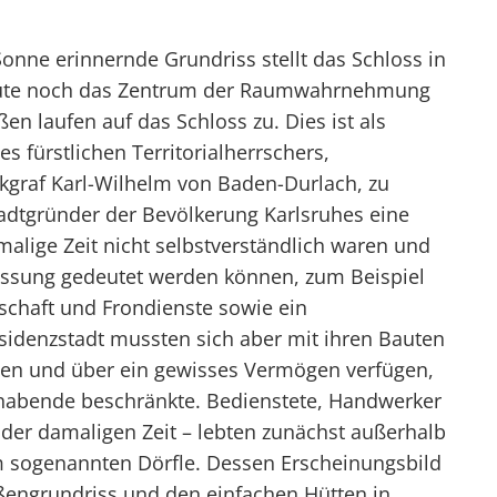
 Sonne erinnernde Grundriss stellt das Schloss in
heute noch das Zentrum der Raumwahrnehmung
ßen laufen auf das Schloss zu. Dies ist als
 fürstlichen Territorialherrschers,
graf Karl-Wilhelm von Baden-Durlach, zu
Stadtgründer der Bevölkerung Karlsruhes eine
amalige Zeit nicht selbstverständlich waren und
fassung gedeutet werden können, zum Beispiel
enschaft und Frondienste sowie ein
sidenzstadt mussten sich aber mit ihren Bauten
ten und über ein gewisses Vermögen verfügen,
lhabende beschränkte. Bedienstete, Handwerker
 der damaligen Zeit – lebten zunächst außerhalb
im sogenannten Dörfle. Dessen Erscheinungsbild
engrundriss und den einfachen Hütten in