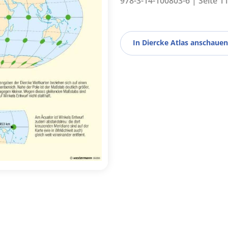
978-3-14-100803-6 | Seite 11
In Diercke Atlas anschauen