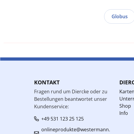
Globus
KONTAKT
DIER
Fragen rund um Diercke oder zu
Karte
Unterr
Bestellungen beantwortet unser
Shop
Kundenservice:
Info
+49 531 123 25 125
onlineprodukte@westermann.