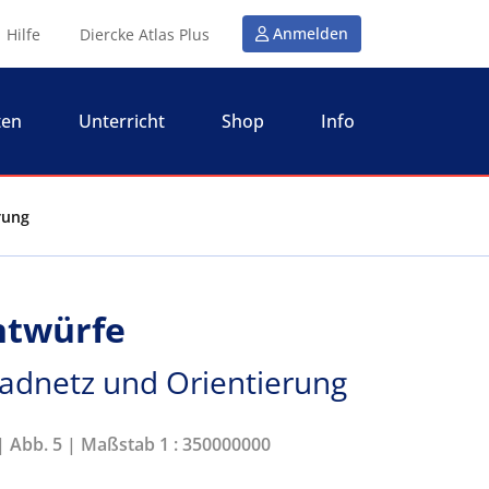
Anmelden
Hilfe
Diercke Atlas Plus
ten
Unterricht
Shop
Info
rung
ntwürfe
radnetz und Orientierung
 | Abb. 5 | Maßstab 1 : 350000000