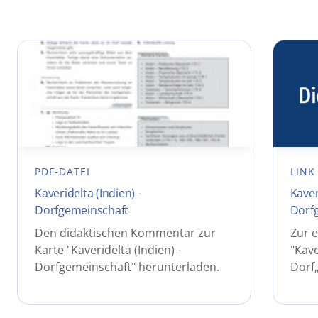
PDF-DATEI
LINK
Kaveridelta (Indien) -
Kaver
Dorfgemeinschaft
Dorf
Den didaktischen Kommentar zur
Zur e
Karte "Kaveridelta (Indien) -
"Kave
Dorfgemeinschaft" herunterladen.
Dorf