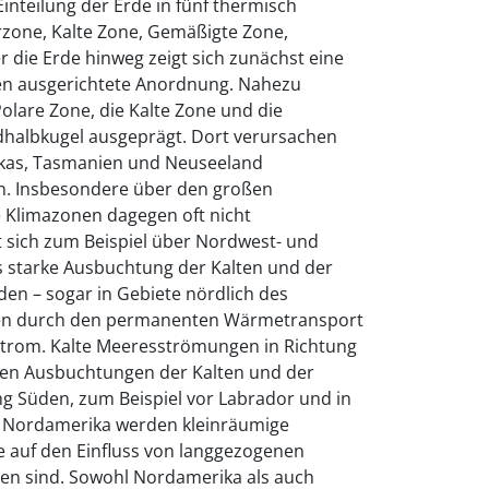
 Einteilung der Erde in fünf thermisch
rzone, Kalte Zone, Gemäßigte Zone,
 die Erde hinweg zeigt sich zunächst eine
sen ausgerichtete Anordnung. Nahezu
 Polare Zone, die Kalte Zone und die
halbkugel ausgeprägt. Dort verursachen
ikas, Tasmanien und Neuseeland
n. Insbesondere über den großen
e Klimazonen dagegen oft nicht
gt sich zum Beispiel über Nordwest- und
 starke Ausbuchtung der Kalten und der
n – sogar in Gebiete nördlich des
ufen durch den permanenten Wärmetransport
Strom. Kalte Meeresströmungen in Richtung
en Ausbuchtungen der Kalten und der
g Süden, zum Beispiel vor Labrador und in
n Nordamerika werden kleinräumige
e auf den Einfluss von langgezogenen
en sind. Sowohl Nordamerika als auch