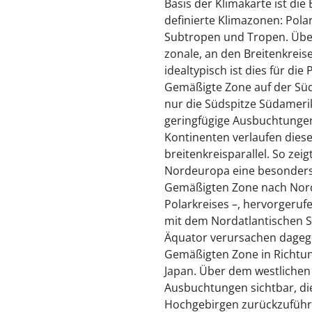
Basis der Klimakarte ist die
definierte Klimazonen: Pola
Subtropen und Tropen. Über
zonale, an den Breitenkrei
idealtypisch ist dies für die
Gemäßigte Zone auf der Süd
nur die Südspitze Südamer
geringfügige Ausbuchtunge
Kontinenten verlaufen dies
breitenkreisparallel. So zei
Nordeuropa eine besonders
Gemäßigten Zone nach Norde
Polarkreises –, hervorger
mit dem Nordatlantischen 
Äquator verursachen dageg
Gemäßigten Zone in Richtun
Japan. Über dem westliche
Ausbuchtungen sichtbar, di
Hochgebirgen zurückzuführ