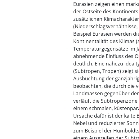
Eurasien zeigen einen mark
der Ostseite des Kontinents.
zusätzlichen Klimacharakte
(Niederschlagsverhältnisse
Beispiel Eurasien werden 
Kontinentalität des Klima
Temperaturgegensätze im J
abnehmende Einfluss des Oz
deutlich. Eine nahezu idea
(Subtropen, Tropen) zeigt sic
Ausbuchtung der ganzjähri
beobachten, die durch die v
Landmassen gegenüber den O
verläuft die Subtropenzone 
einem schmalen, küstenparal
Ursache dafür ist der kalte
Nebel und reduzierter Sonn
zum Beispiel der Humboldts
einem Ausgreifen der Subtr