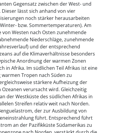
anten Gegensatz zwischen der West- und
 Dieser lässt sich anhand von vier
risierungen noch stärker herausarbeiten
, Winter- bzw. Sommertemperaturen). Am
die von Westen nach Osten zunehmende
s (abnehmende Niederschläge, zunehmende
ahresverlauf) und der entsprechend
eans auf die Klimaverhältnisse besonders
ltypische Anordnung der warmen Zonen
h in Afrika. Im südlichen Teil Afrikas ist eine
g warmen Tropen nach Süden zu
ergleichsweise stärkere Aufheizung der
zeanen verursacht wird. Gleichzeitig
an der Westküste des südlichen Afrikas in
lelen Streifen relativ weit nach Norden.
 Benguelastrom, der zur Ausbildung von
eneinstrahlung führt. Entsprechend führt
trom an der Pazifikküste Südamerikas zu
openzone nach Norden, verstärkt durch die