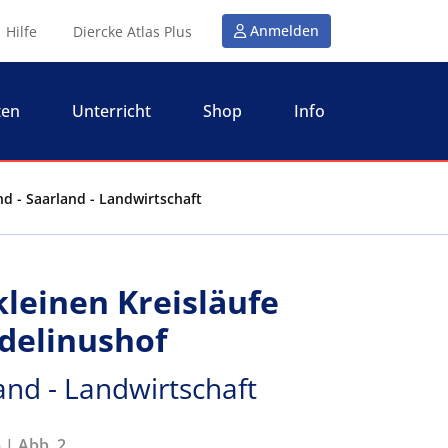
Anmelden
Hilfe
Diercke Atlas Plus
ten
Unterricht
Shop
Info
d - Saarland - Landwirtschaft
kleinen Kreisläufe
delinushof
and - Landwirtschaft
 | Abb. 2