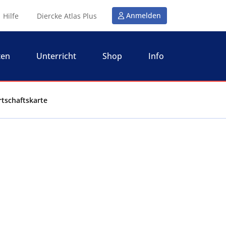
Anmelden
Hilfe
Diercke Atlas Plus
ten
Unterricht
Shop
Info
rtschaftskarte