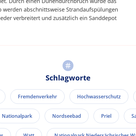
ldet. Durch einen Dünendurchbruch würde das
lb werden abschnittsweise Strandaufspülungen
der verbreitert und zusätzlich ein Sanddepot
Schlagworte
Fremdenverkehr
Hochwasserschutz
Nationalpark
Nordseebad
Priel
S
us
Watt
Nationalpark Niedersächsisches 