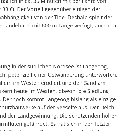
l täglich in ca. 35 Minuten mit der Fähre von
r 33 €). Der Vorteil gegenüber einigen der
nabhängigkeit von der Tide. Deshalb spielt der
rte Landebahn mit 600 m Länge verfügt, auch nur
ng in der südlichen Nordsee ist Langeoog,
uch, potenziell einer Ostwanderung unterworfen,
 allem im Westen erodiert und den Sand am
tskern heute im Westen, obwohl die Siedlung
de. Dennoch kommt Langeoog bislang als einzige
chutzbauwerke auf der Seeseite aus. Der Deich
 und der Landgewinnung. Die schützenden hohen
fluten gefährdet. Es hat sich in den letzten