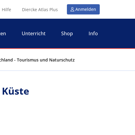
Anmelden
Hilfe
Diercke Atlas Plus
ten
Unterricht
Shop
Info
schland - Tourismus und Naturschutz
 Küste