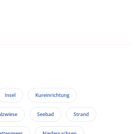
Insel
Kureinrichtung
alzwiese
Seebad
Strand
Wattenmeer
Niedersachsen