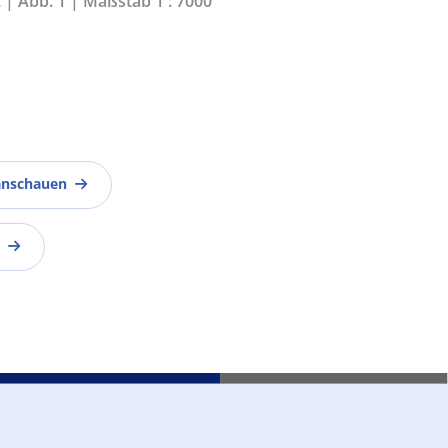
 | Abb. 1 | Maßstab 1 : 7000
anschauen