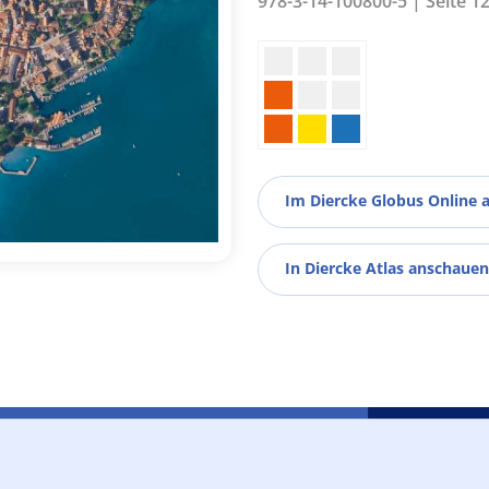
978-3-14-100800-5 | Seite 12
Im Diercke Globus Online 
In Diercke Atlas anschauen