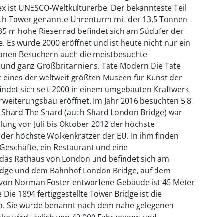
x ist UNESCO-Weltkulturerbe. Der bekannteste Teil
zabeth Tower genannte Uhrenturm mit der 13,5 Tonnen
35 m hohe Riesenrad befindet sich am Südufer der
 Es wurde 2000 eröffnet und ist heute nicht nur ein
ionen Besuchern auch die meistbesuchte
t und ganz Großbritanniens. Tate Modern Die Tate
t eines der weltweit größten Museen für Kunst der
indet sich seit 2000 in einem umgebauten Kraftwerk
weiterungsbau eröffnet. Im Jahr 2016 besuchten 5,8
Shard The Shard (auch Shard London Bridge) war
llung von Juli bis Oktober 2012 der höchste
 der höchste Wolkenkratzer der EU. In ihm finden
Geschäfte, ein Restaurant und eine
ist das Rathaus von London und befindet sich am
idge und dem Bahnhof London Bridge, auf dem
s von Norman Foster entworfene Gebäude ist 45 Meter
ie 1894 fertiggestellte Tower Bridge ist die
on. Sie wurde benannt nach dem nahe gelegenen
ke wird täglich von 40 000 Fahrzeugen und