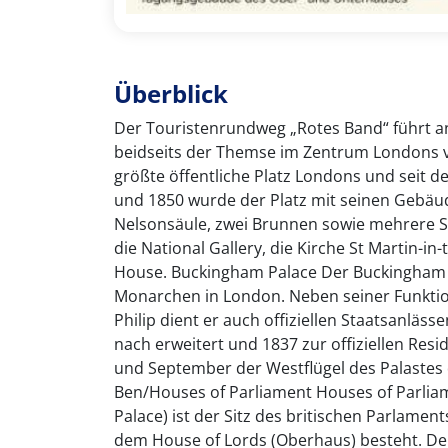
Überblick
Der Touristenrundweg „Rotes Band“ führt a
beidseits der Themse im Zentrum Londons vo
größte öffentliche Platz Londons und seit de
und 1850 wurde der Platz mit seinen Gebäude
Nelsonsäule, zwei Brunnen sowie mehrere S
die National Gallery, die Kirche St Martin-i
House. Buckingham Palace Der Buckingham Pal
Monarchen in London. Neben seiner Funktion
Philip dient er auch offiziellen Staatsanlä
nach erweitert und 1837 zur offiziellen Resi
und September der Westflügel des Palastes d
Ben/Houses of Parliament Houses of Parlia
Palace) ist der Sitz des britischen Parlam
dem House of Lords (Oberhaus) besteht. D