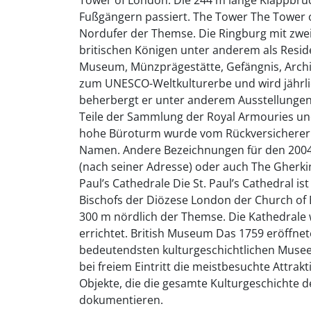
Fußgängern passiert. The Tower The Tower 
Nordufer der Themse. Die Ringburg mit zwe
britischen Königen unter anderem als Resid
Museum, Münzprägestätte, Gefängnis, Archiv
zum UNESCO-Weltkulturerbe und wird jährlic
beherbergt er unter anderem Ausstellungen
Teile der Sammlung der Royal Armouries und
hohe Büroturm wurde vom Rückversicherer S
Namen. Andere Bezeichnungen für den 2004 f
(nach seiner Adresse) oder auch The Gherkin
Paul’s Cathedrale Die St. Paul’s Cathedral i
Bischofs der Diözese London der Church of En
300 m nördlich der Themse. Die Kathedrale w
errichtet. British Museum Das 1759 eröffnet
bedeutendsten kulturgeschichtlichen Museen
bei freiem Eintritt die meistbesuchte Attrak
Objekte, die die gesamte Kulturgeschichte 
dokumentieren.