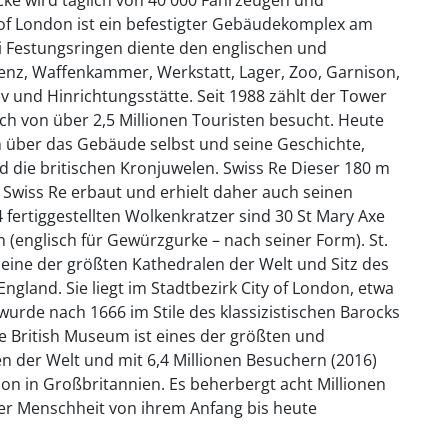
of London ist ein befestigter Gebäudekomplex am
i Festungsringen diente den englischen und
enz, Waffenkammer, Werkstatt, Lager, Zoo, Garnison,
 und Hinrichtungsstätte. Seit 1988 zählt der Tower
h von über 2,5 Millionen Touristen besucht. Heute
 über das Gebäude selbst und seine Geschichte,
 die britischen Kronjuwelen. Swiss Re Dieser 180 m
wiss Re erbaut und erhielt daher auch seinen
ertiggestellten Wolkenkratzer sind 30 St Mary Axe
 (englisch für Gewürzgurke – nach seiner Form). St.
st eine der größten Kathedralen der Welt und Sitz des
gland. Sie liegt im Stadtbezirk City of London, etwa
urde nach 1666 im Stile des klassizistischen Barocks
e British Museum ist eines der größten und
 der Welt und mit 6,4 Millionen Besuchern (2016)
tion in Großbritannien. Es beherbergt acht Millionen
der Menschheit von ihrem Anfang bis heute