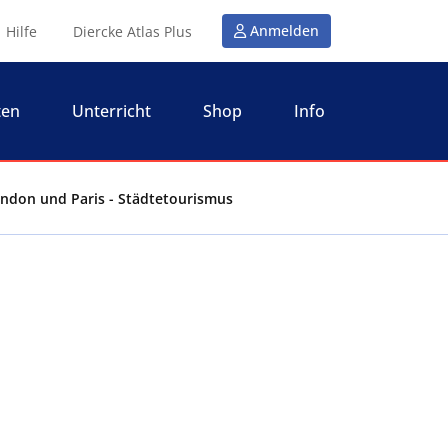
Anmelden
Hilfe
Diercke Atlas Plus
ten
Unterricht
Shop
Info
ondon und Paris - Städtetourismus