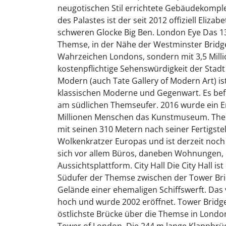
neugotischen Stil errichtete Gebäudekomple
des Palastes ist der seit 2012 offiziell Eli
schweren Glocke Big Ben. London Eye Das 1
Themse, in der Nähe der Westminster Bridge.
Wahrzeichen Londons, sondern mit 3,5 Mill
kostenpflichtige Sehenswürdigkeit der Stad
Modern (auch Tate Gallery of Modern Art) is
klassischen Moderne und Gegenwart. Es bef
am südlichen Themseufer. 2016 wurde ein Er
Millionen Menschen das Kunstmuseum. The 
mit seinen 310 Metern nach seiner Fertigste
Wolkenkratzer Europas und ist derzeit noch
sich vor allem Büros, daneben Wohnungen, 
Aussichtsplattform. City Hall Die City Hall 
Südufer der Themse zwischen der Tower Br
Gelände einer ehemaligen Schiffswerft. Da
hoch und wurde 2002 eröffnet. Tower Bridge D
östlichste Brücke über die Themse in Lond
Tower of London. Die 244 m lange Klappbrüc