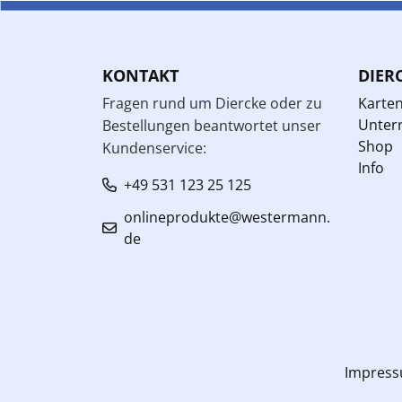
KONTAKT
DIER
Fragen rund um Diercke oder zu
Karte
Unterr
Bestellungen beantwortet unser
Shop
Kundenservice:
Info
+49 531 123 25 125
onlineprodukte@westermann.
de
Impres