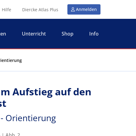
Anmelden
Hilfe
Diercke Atlas Plus
ten
Unterricht
Shop
Info
rientierung
im Aufstieg auf den
st
 - Orientierung
 | Abb. 2