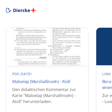
Diercke
PDF-DATEI
LINK
Maloelap (Marshallinseln) - Atoll
Bora-
einem
Den didaktischen Kommentar zur
Karte "Maloelap (Marshallinseln) -
Zur e
Atoll" herunterladen.
- Lux