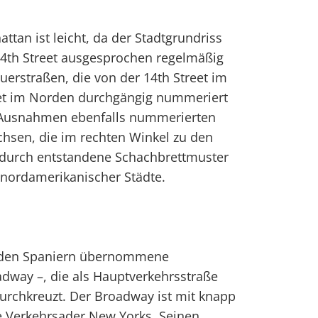
ttan ist leicht, da der Stadtgrundriss
14th Street ausgesprochen regelmäßig
 Querstraßen, die von der 14th Street im
eet im Norden durchgängig nummeriert
e Ausnahmen ebenfalls nummerierten
hsen, die im rechten Winkel zu den
dadurch entstandene Schachbrettmuster
e nordamerikanischer Städte.
n den Spaniern übernommene
adway –, die als Hauptverkehrsstraße
urchkreuzt. Der Broadway ist mit knapp
e Verkehrsader New Yorks. Seinen