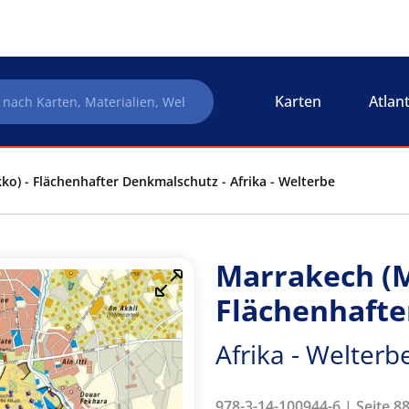
Karten
Atlan
o) - Flächenhafter Denkmalschutz - Afrika - Welterbe
Marrakech (M
Flächenhaft
Afrika - Welterb
978-3-14-100944-6 | Seite 8