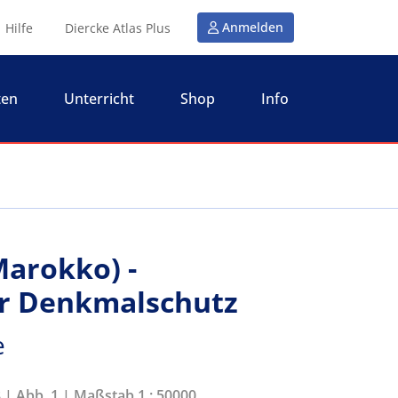
Anmelden
Hilfe
Diercke Atlas Plus
ten
Unterricht
Shop
Info
arokko) -
er Denkmalschutz
e
8 | Abb. 1 | Maßstab 1 : 50000