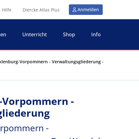
Anmelden
Hilfe
Diercke Atlas Plus
ten
Unterricht
Shop
Info
lenburg-Vorpommern - Verwaltungsgliederung -
-Vorpommern -
gliederung
orpommern -