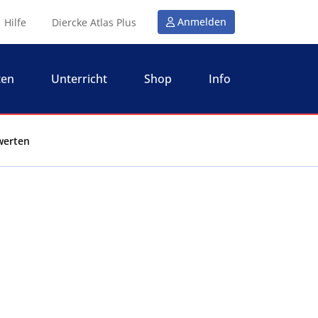
Anmelden
Hilfe
Diercke Atlas Plus
ten
Unterricht
Shop
Info
werten