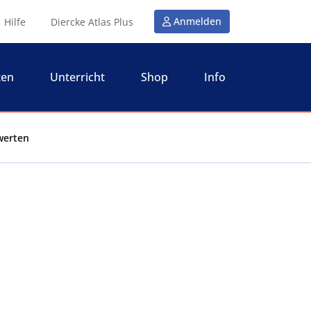
Anmelden
Hilfe
Diercke Atlas Plus
ten
Unterricht
Shop
Info
werten