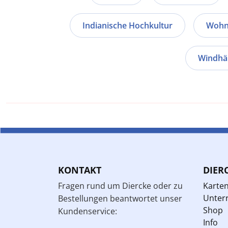
Indianische Hochkultur
Wohnq
Windhäu
KONTAKT
DIER
Fragen rund um Diercke oder zu
Karte
Unterr
Bestellungen beantwortet unser
Shop
Kundenservice:
Info