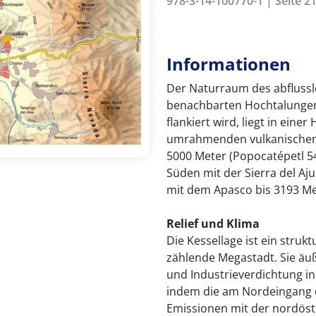
978-3-14-100770-1 | Seite 2
Informationen
Der Naturraum des abflussl
benachbarten Hochtalungen
flankiert wird, liegt in ein
umrahmenden vulkanischen S
5000 Meter (Popocatépetl 54
Süden mit der Sierra del A
mit dem Apasco bis 3193 Me
Relief und Klima
Die Kessellage ist ein struk
zählende Megastadt. Sie äu
und Industrieverdichtung in 
indem die am Nordeingang d
Emissionen mit der nordöst