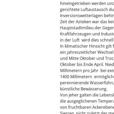
hineingetrieben werden und 
gerichtete Luftaustausch du
Inversionswetterlagen behi
Zeit der Azteken war das ke
Hauptstadtmilieu der Gegen
Kraftfahrzeugen und Indust
in der Luft  wird dies schnel
In klimatischer Hinsicht gil
ein jahreszeitlicher Wechs
und Mitte Oktober und Tro
Oktober bis Ende April. Nie
Millimetern pro Jahr  bei e
1400 Millimetern  ermögli
perennierende Wasserführu
künstliche Bewässerung.
Von jeher galten die Lebens
die ausgeglichenen Temperat
von fruchtbaren Ackerebene
Sierren, nicht zuletzt der 