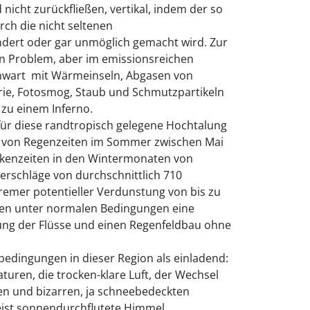
nicht zurückfließen, vertikal, indem der so
rch die nicht seltenen
ndert oder gar unmöglich gemacht wird. Zur
in Problem, aber im emissionsreichen
wart  mit Wärmeinseln, Abgasen von
rie, Fotosmog, Staub und Schmutzpartikeln
l zu einem Inferno.
t für diese randtropisch gelegene Hochtalung
el von Regenzeiten im Sommer zwischen Mai
ckenzeiten in den Wintermonaten von
derschläge von durchschnittlich 710
xtremer potentieller Verdunstung von bis zu
chen unter normalen Bedingungen eine
ng der Flüsse und einen Regenfeldbau ohne
bedingungen in dieser Region als einladend:
uren, die trocken-klare Luft, der Wechsel
n und bizarren, ja schneebedeckten
meist sonnendurchflutete Himmel.