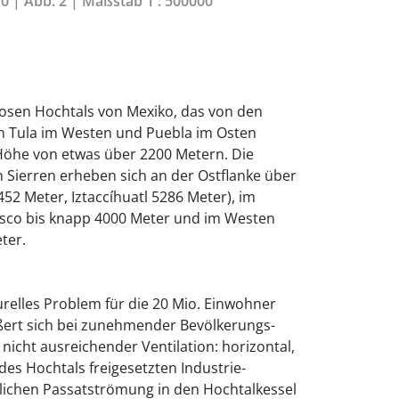
10 | Abb. 2 | Maßstab 1 : 500000
osen Hochtals von Mexiko, das von den
 Tula im Westen und Puebla im Osten
er Höhe von etwas über 2200 Metern. Die
ierren erheben sich an der Ostflanke über
52 Meter, Iztaccíhuatl 5286 Meter), im
jusco bis knapp 4000 Meter und im Westen
ter.
turelles Problem für die 20 Mio. Einwohner
ßert sich bei zunehmender Bevölkerungs-
nicht ausreichender Ventilation: horizontal,
es Hochtals freigesetzten Industrie-
lichen Passatströmung in den Hochtalkessel