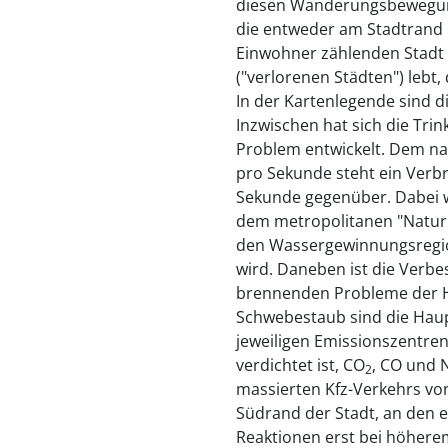
diesen Wanderungsbewegung
die entweder am Stadtrand i
Einwohner zählenden Stadt 
("verlorenen Städten") lebt, 
In der Kartenlegende sind d
Inzwischen hat sich die Tr
Problem entwickelt. Dem na
pro Sekunde steht ein Verb
Sekunde gegenüber. Dabei w
dem metropolitanen "Natu
den Wassergewinnungsregio
wird. Daneben ist die Verbe
brennenden Probleme der 
Schwebestaub sind die Haup
jeweiligen Emissionszentren
verdichtet ist, CO
, CO und 
2
massierten Kfz-Verkehrs vo
Südrand der Stadt, an den e
Reaktionen erst bei höherem