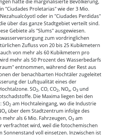
en hatte die marginalisierte Bevölkerung,
n "Ciudades Proletarias" wie der 3 Mio.
Nezahualcóyotl oder in "Ciudades Perdidas"
die über das ganze Stadtgebiet verteilt sind.
iese Gebiete als "Slums" ausgewiesen.
inkwasserversorgung zum vordringlichen
türlichen Zufluss von 20 bis 25 Kubikmetern
rauch von mehr als 60 Kubikmetern pro
ird mehr als 50 Prozent des Wasserbedarfs
rraum" entnommen, während der Rest aus
nen der benachbarten Hochtäler zugeleitet
sserung der Luftqualität eines der
Hochtalzone. SO
, CO, CO
, NO
, O
und
2
2
x
3
tschadstoffe. Die Maxima liegen bei den
: SO
am Hochtaleingang, wo die Industrie
2
NO
über dem Stadtzentrum infolge des
x
n mehr als 6 Mio. Fahrzeugen, O
am
3
r verfrachtet wird, weil die fotochemischen
 Sonnenstand voll einsetzen. Inzwischen ist