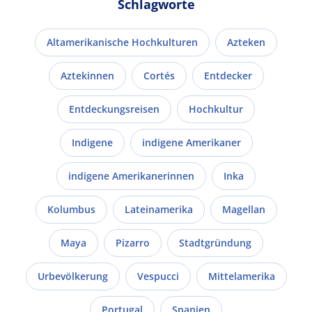
Schlagworte
Altamerikanische Hochkulturen
Azteken
Aztekinnen
Cortés
Entdecker
Entdeckungsreisen
Hochkultur
Indigene
indigene Amerikaner
indigene Amerikanerinnen
Inka
Kolumbus
Lateinamerika
Magellan
Maya
Pizarro
Stadtgründung
Urbevölkerung
Vespucci
Mittelamerika
Portugal
Spanien