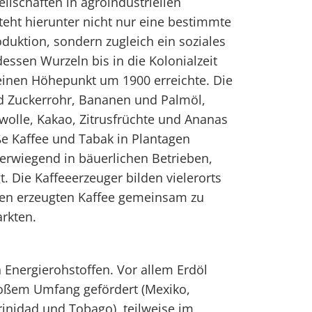
llschaften in agroindustriellen
eht hierunter nicht nur eine bestimmte
duktion, sondern zugleich ein soziales
essen Wurzeln bis in die Kolonialzeit
einen Höhepunkt um 1900 erreichte. Die
nd Zuckerrohr, Bananen und Palmöl,
lle, Kakao, Zitrusfrüchte und Ananas
e Kaffee und Tabak in Plantagen
erwiegend in bäuerlichen Betrieben,
t. Die Kaffeeerzeuger bilden vielerorts
en erzeugten Kaffee gemeinsam zu
rkten.
n Energierohstoffen. Vor allem Erdöl
oßem Umfang gefördert (Mexiko,
inidad und Tobago), teilweise im