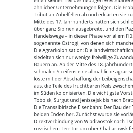
einen kleinen Teil des heutigen Westsibirie
ähnlicher Unternehmungen folgen. Die Erob
Tribut an Zobelfellen ab und erklärten sie 
Mitte des 17. Jahrhunderts hatten sich schli
über ganz Sibirien ausgebreitet und den Paz
Handelswege – in dieser Phase vor allem Flü
sogenannte Ostrogi, von denen sich manche 
Die Agrarkolonisation: Die landwirtschaftli
siedelten sich nur wenige freiwillige Zuwan
Bauern an. Ab der Mitte des 18. Jahrhundert
schmalen Streifens eine allmähliche agraris
löste mit der Abschaffung der Leibeigensch
aus, die Teile des fruchtbaren Keils zwisc
im Süden kolonisierten. Die wichtigste Vorst
Tobolsk, Surgut und Jenissejsk bis nach Brat
Die Transsibirische Eisenbahn: Der Bau der
beiden Enden her. Zunächst wurde sie vorläu
Direktverbindung von Wladiwostok nach Tsch
russischem Territorium über Chabarowsk ferti