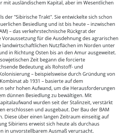
r mit ausländischem Kapital, aber im Wesentlichen
s der "Sibirische Trakt". Sie entwickelte sich schon
uerlichen Besiedlung und ist bis heute – inzwischen
BAM) – das verkehrstechnische Rückgrat der
ine Voraussetzung für die Ausdehnung des agrarischen
 landwirtschaftlichen Nutzflächen im Norden unter
und in Richtung Osten bis an den Amur ausgeweitet.
sowjetischen Zeit begann die forcierte
wachsende Bedeutung als Rohstoff- und
le Kolonisierung – beispielsweise durch Gründung von
-Kombinat ab 1931 – basierte auf dem
nen sehr hohen Aufwand, um die Herausforderungen
em dünnen Besiedlung zu bewältigen. Mit
apitalaufwand wurden seit der Stalinzeit, verstärkt
tren erschlossen und ausgebaut. Der Bau der BAM
n. Diese über einen langen Zeitraum einseitig auf
ng Sibiriens erweist sich heute als durchaus
en in unvorstellbarem Ausmaß verursacht.