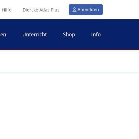
Anmelden
Hilfe
Diercke Atlas Plus
ten
Unterricht
Shop
Info