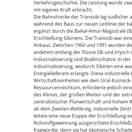
Verkehrsgeschichte. Die Leistung wurde zwa
mit eigener Kraft erbracht.
Die Bahnstrecke der Transsib lag südlicher al
während des Baus zur neuen Leitlinie der bä
ergänzt durch die Baikal-Amur-Magistrale (
Erschließung Sibiriens. Die Transsib war e
Anbaus. Zwischen 1960 und 1991 wurden die
anderem entlang der Flüsse Ob und Irtysch 
Industrialisierung und Bodenschätze: In der 
Industrialisierung, wodurch Sibirien eine 
Energielieferant erlangte. Diese industriel
Wirtschaftseinheiten wie dem Ural-Kusnezk
Ressourcenreichtum, erforderte jedoch ei
des Klimas, der großen Weiten und der extr
zentralistischer Planwirtschaft und hohem K
ab dem Zweiten Weltkrieg, industrielle Zen
leitete eine neue Etappe der Erschließung ei
Rohstoffgewinnung ausgerichtete Erschließu
fragwürdig, denn sie hat ökologische Schäd