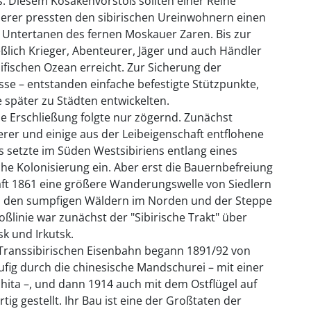
ns. Diesem Kosakenvorstoß sollten einer Reihe
erer pressten den sibirischen Ureinwohnern einen
zu Untertanen des fernen Moskauer Zaren. Bis zur
eßlich Krieger, Abenteurer, Jäger und auch Händler
ifischen Ozean erreicht. Zur Sicherung der
sse – entstanden einfache befestigte Stützpunkte,
später zu Städten entwickelten.
che Erschließung folgte nur zögernd. Zunächst
derer und einige aus der Leibeigenschaft entflohene
s setzte im Süden Westsibiriens entlang eines
che Kolonisierung ein. Aber erst die Bauernbefreiung
aft 1861 eine größere Wanderungswelle von Siedlern
hen den sumpfigen Wäldern im Norden und der Steppe
oßlinie war zunächst der "Sibirische Trakt" über
sk und Irkutsk.
 Transsibirischen Eisenbahn begann 1891/92 von
fig durch die chinesische Mandschurei – mit einer
ita –, und dann 1914 auch mit dem Ostflügel auf
g gestellt. Ihr Bau ist eine der Großtaten der