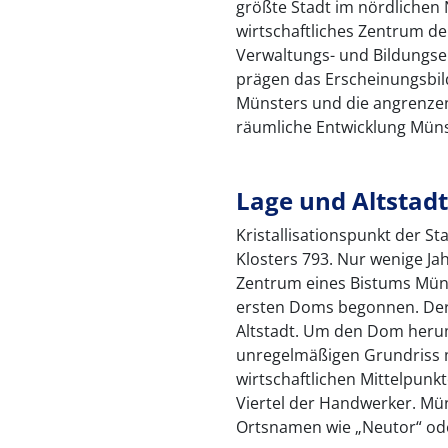
größte Stadt im nördlichen 
wirtschaftliches Zentrum der
Verwaltungs- und Bildungsei
prägen das Erscheinungsbild
Münsters und die angrenzende
räumliche Entwicklung Müns
Lage und Altstadt
Kristallisationspunkt der S
Klosters 793. Nur wenige Ja
Zentrum eines Bistums Mün
ersten Doms begonnen. Der
Altstadt. Um den Dom herum
unregelmäßigen Grundriss 
wirtschaftlichen Mittelpunk
Viertel der Handwerker. Mün
Ortsnamen wie „Neutor“ ode