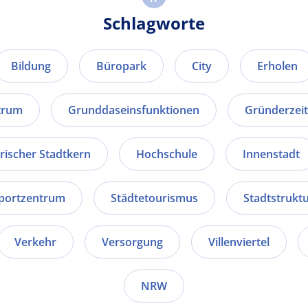
Schlagworte
Bildung
Büropark
City
Erholen
trum
Grunddaseinsfunktionen
Gründerzeit
orischer Stadtkern
Hochschule
Innenstadt
portzentrum
Städtetourismus
Stadtstrukt
Verkehr
Versorgung
Villenviertel
NRW