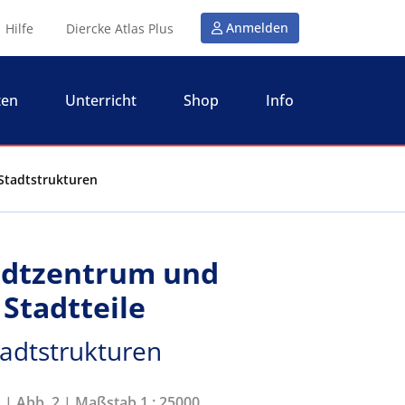
Anmelden
Hilfe
Diercke Atlas Plus
ten
Unterricht
Shop
Info
Stadtstrukturen
adtzentrum und
Stadtteile
tadtstrukturen
1 | Abb. 2 | Maßstab 1 : 25000