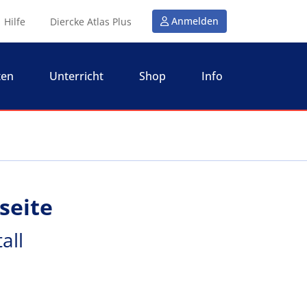
Anmelden
Hilfe
Diercke Atlas Plus
ten
Unterricht
Shop
Info
seite
all