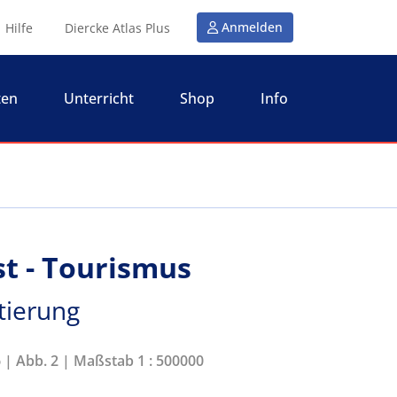
Anmelden
Hilfe
Diercke Atlas Plus
ten
Unterricht
Shop
Info
t - Tourismus
tierung
6 | Abb. 2 | Maßstab 1 : 500000