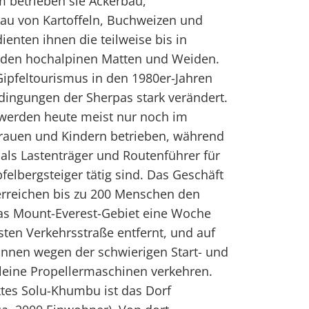
 betrieben sie Ackerbau,
au von Kartoffeln, Buchweizen und
enten ihnen die teilweise bis in
nden hochalpinen Matten und Weiden.
Gipfeltourismus in den 1980er-Jahren
dingungen der Sherpas stark verändert.
werden heute meist nur noch im
rauen und Kindern betrieben, während
als Lastenträger und Routenführer für
felbergsteiger tätig sind. Das Geschäft
rreichen bis zu 200 Menschen den
das Mount-Everest-Gebiet eine Woche
ten Verkehrsstraße entfernt, und auf
önnen wegen der schwierigen Start- und
eine Propellermaschinen verkehren.
ktes Solu-Khumbu ist das Dorf