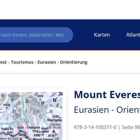
Karten
Atlan
st - Tourismus - Eurasien - Orientierung
Mount Everes
Eurasien - Orien
978-3-14-100371-0 | Seite 9