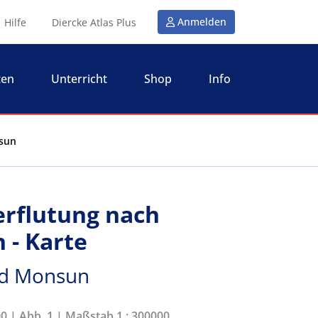
Anmelden
Hilfe
Diercke Atlas Plus
ten
Unterricht
Shop
Info
nsun
rflutung nach
- Karte
nd Monsun
00 | Abb. 1 | Maßstab 1 : 300000