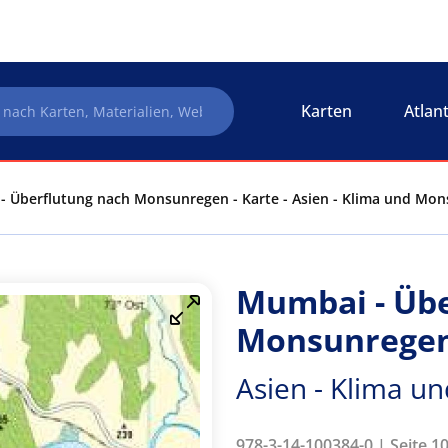
Karten
Atlan
 Überflutung nach Monsunregen - Karte - Asien - Klima und Mo
Mumbai - Übe
Monsunregen 
Asien - Klima u
978-3-14-100384-0 | Seite 1