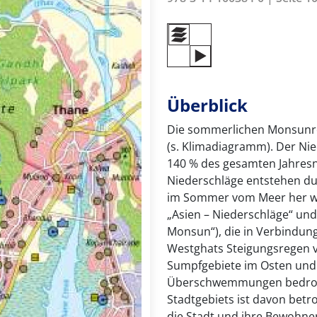
Überblick
Die sommerlichen Monsunre
(s. Klimadiagramm). Der Nied
140 % des gesamten Jahresn
Niederschläge entstehen du
im Sommer vom Meer her we
„Asien – Niederschläge“ und 
Monsun“), die in Verbindun
Westghats Steigungsregen v
Sumpfgebiete im Osten und
Überschwemmungen bedroht,
Stadtgebiets ist davon bet
die Stadt und ihre Bewohne