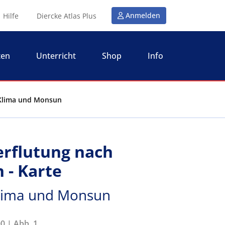
Anmelden
Hilfe
Diercke Atlas Plus
ten
Unterricht
Shop
Info
 Klima und Monsun
rflutung nach
- Karte
 Klima und Monsun
0 | Abb. 1