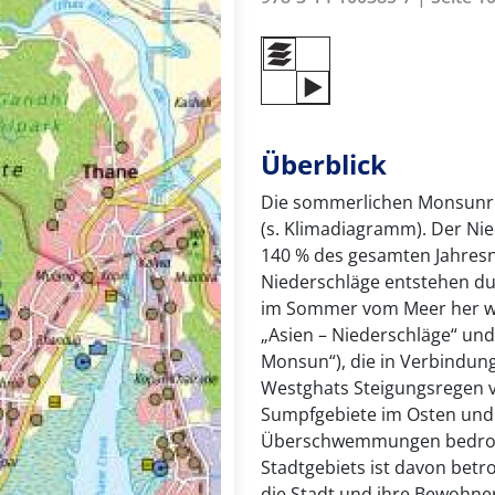
Überblick
Die sommerlichen Monsunre
(s. Klimadiagramm). Der Nied
140 % des gesamten Jahresn
Niederschläge entstehen du
im Sommer vom Meer her we
„Asien – Niederschläge“ und 
Monsun“), die in Verbindun
Westghats Steigungsregen v
Sumpfgebiete im Osten und
Überschwemmungen bedroht,
Stadtgebiets ist davon bet
die Stadt und ihre Bewohne