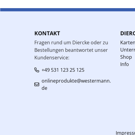
KONTAKT
DIER
Fragen rund um Diercke oder zu
Karte
Unterr
Bestellungen beantwortet unser
Shop
Kundenservice:
Info
+49 531 123 25 125
onlineprodukte@westermann.
de
Impres