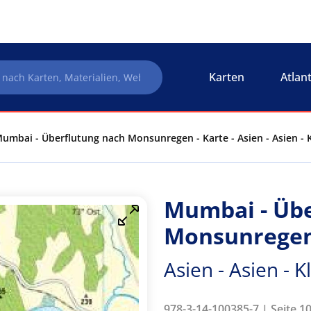
Karten
Atlan
umbai - Überflutung nach Monsunregen - Karte - Asien - Asien -
Mumbai - Übe
Monsunregen 
Asien - Asien -
978-3-14-100385-7 | Seite 10