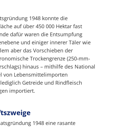
aatsgründung 1948 konnte die
läche auf über 450 000 Hektar fast
ünde dafür waren die Entsumpfung
enebene und einiger innerer Täler wie
allem aber das Vorschieben der
gronomische Trockengrenze (250-mm-
rschlags) hinaus – mithilfe des National
ael von Lebensmittelimporten
ediglich Getreide und Rindfleisch
en importiert.
ftszweige
taatsgründung 1948 eine rasante