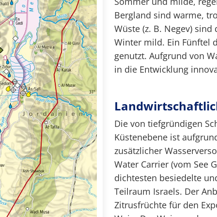
Sommer und milde, regen
Bergland sind warme, tr
Wüste (z. B. Negev) sind
Winter mild. Ein Fünftel 
genutzt. Aufgrund von Wa
in die Entwicklung inno
Landwirtschaftli
Die von tiefgründigen
Küstenebene ist aufgrun
zusätzlicher Wasserverso
Water Carrier (vom See 
dichtesten besiedelte un
Teilraum Israels. Der Anb
Zitrusfrüchte für den Exp