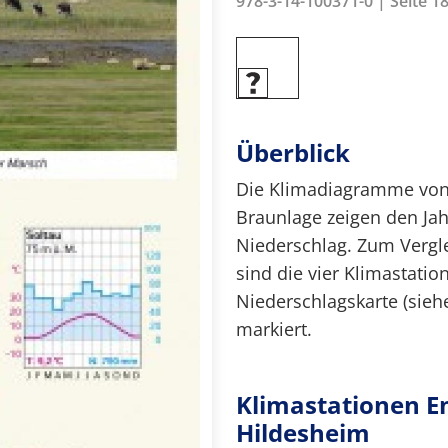
978-3-14-100371-0 | Seite 18
Überblick
Die Klimadiagramme von
Braunlage zeigen den Ja
Niederschlag. Zum Vergl
sind die vier Klimastati
Niederschlagskarte (sieh
markiert.
Klimastationen E
Hildesheim