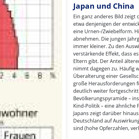
Japan und China
Ein ganz anderes Bild zeigt
etwa denjenigen der entwick
eine Urnen-/Zwiebelform. Hi
abnehmen. Die jungen Jah
immer kleiner. Zu den Ausw
verstärkende Effekt, dass e
Eltern gibt. Der Anteil ält
nimmt dagegen zu. Häufig 
Überalterung einer Gesells
große Herausforderungen für 
deutlich weiter fortgeschrit
Bevölkerungspyramide – ins
Kind-Politik – eine ähnlich
Japans zeigt darüber hinaus a
Deutschland auf Auswirkung
sind (hohe Opferzahlen, verk