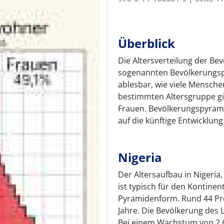
Überblick
Die Altersverteilung der Be
sogenannten Bevölkerungspy
ablesbar, wie viele Mensche
bestimmten Altersgruppe g
Frauen. Bevölkerungspyrami
auf die künftige Entwicklun
Nigeria
Der Altersaufbau in Nigeria
ist typisch für den Kontine
Pyramidenform. Rund 44 Pro
Jahre. Die Bevölkerung des L
Bei einem Wachstum von 2,6 