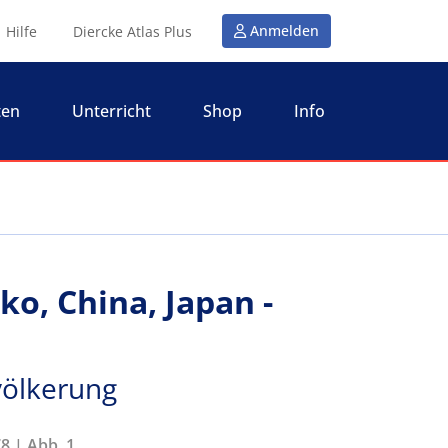
Anmelden
Hilfe
Diercke Atlas Plus
ten
Unterricht
Shop
Info
ko, China, Japan -
völkerung
8 | Abb. 1