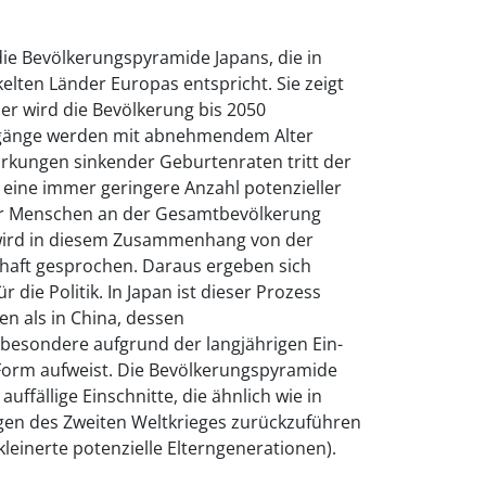
 die Bevölkerungspyramide Japans, die in
elten Länder Europas entspricht. Sie zeigt
er wird die Bevölkerung bis 2050
rgänge werden mit abnehmendem Alter
irkungen sinkender Geburtenraten tritt der
s eine immer geringere Anzahl potenzieller
erer Menschen an der Gesamtbevölkerung
wird in diesem Zusammenhang von der
chaft gesprochen. Daraus ergeben sich
die Politik. In Japan ist dieser Prozess
ten als in China, dessen
besondere aufgrund der langjährigen Ein-
e Form aufweist. Die Bevölkerungspyramide
uffällige Einschnitte, die ähnlich wie in
en des Zweiten Weltkrieges zurückzuführen
leinerte potenzielle Elterngenerationen).