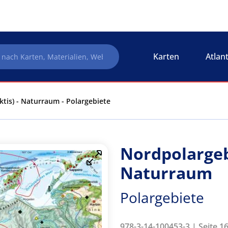
Karten
Atlan
ktis) - Naturraum - Polargebiete
Nordpolargebi
Naturraum
Polargebiete
978-3-14-100453-3 | Seite 1