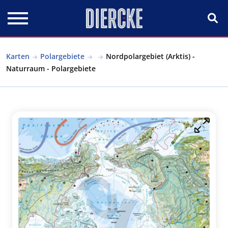
Direkt zum Inhalt
Karten
Polargebiete
Nordpolargebiet (Arktis) -
Naturraum - Polargebiete